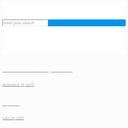
Caramelo Damla Soft Candy whit Fruit Bag
diciembre 19, 2019
Flopi latas
julio 28, 2025