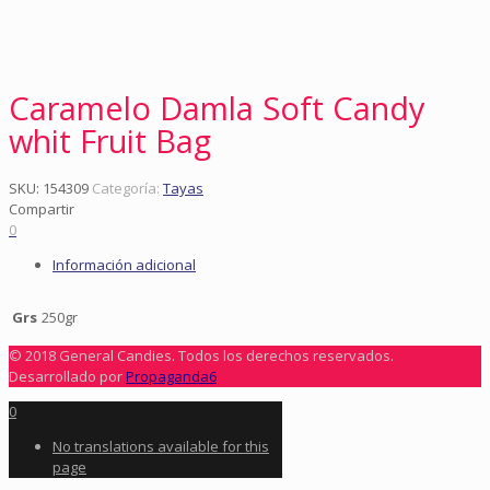
Caramelo Damla Soft Candy
whit Fruit Bag
SKU:
154309
Categoría:
Tayas
Compartir
0
Información adicional
Grs
250gr
© 2018 General Candies. Todos los derechos reservados.
Desarrollado por
Propaganda6
0
No translations available for this
page